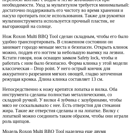
необходимости. Уход за мультитулом требуется минимальный:
достаточно поддерживать его чистоту во время хранения и
насухо протирать после использования. Также для рукоятки
мультиинструмента используется прочный пластик, не
выгорающий на солнце.
Нож Roxon Multi BBQ Tool сделан складным, чтобы его было
удобно транспортировать. В сложенном состоянии он
занимает гораздо меньше места и безопасен. Открыть клинок
можно, поддев его ногтем за небольшую выемку на лезвии.
Кстати говоря, нож оснащен замком Safety lock, чтобы и
работать с ним было безопасно. Форма клинка у этой модели
классическая – Drop point. У него острый кончик для
аккуратного разрезания мягких овощей, гладко заточенная
режущая кромка. Длина клинка составляет 13 см.
Непосредственно к ножу крепятся лопатка и вилка. Оба
инструмента сделаны полностью металлическими, со
складной ручкой. У вилки 4 зубчика с зазубринами, чтобы
мясо не соскальзывало с нее. Есть отверстия для стекания
жира. Такие же отверстия сделаны и на лопатке. Вилку с
лопаткой можно соединить таким образом, чтобы они играли
роль щипцов.
Модель Roxon Multi BBQ Tool наделена еще двумя